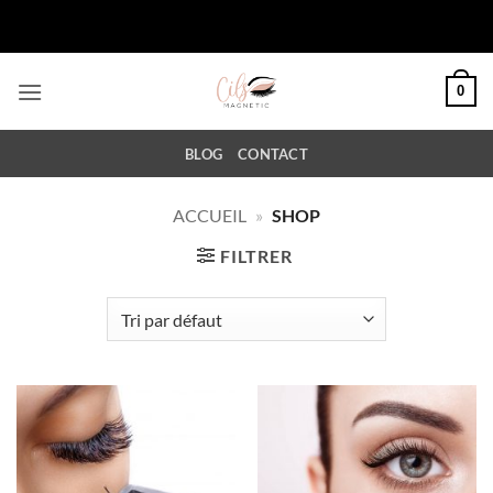
Passer
au
contenu
0
BLOG
CONTACT
ACCUEIL
»
SHOP
FILTRER